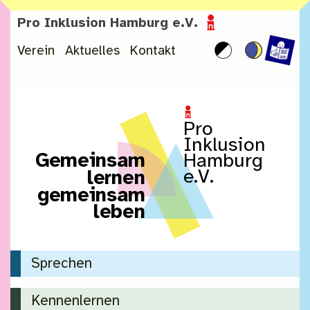
Zum Inhalt springen
Pro Inklusion Hamburg e.V.
Verein
Aktuelles
Kontakt
Pro
Inklusion
G
e
m
e
i
n
s
a
m
Hamburg
e.V.
l
e
r
n
e
n
g
e
m
e
i
n
s
a
m
l
e
b
e
n
Sprechen
Kennenlernen